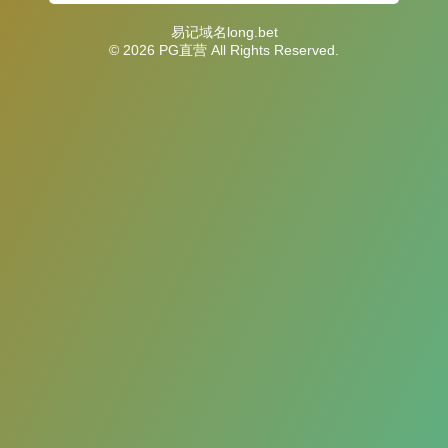
易记域名long.bet
© 2026 PG直营 All Rights Reserved.