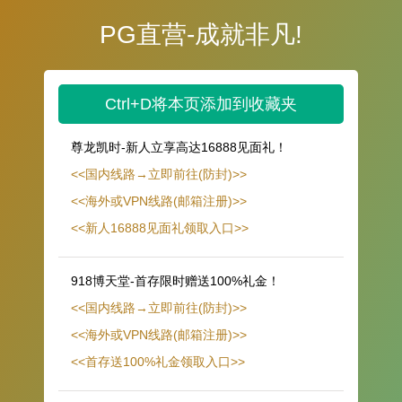
PG直营-成就非凡!
Ctrl+D将本页添加到收藏夹
尊龙凯时-新人立享高达16888见面礼！
<<国内线路→立即前往(防封)>>
<<海外或VPN线路(邮箱注册)>>
<<新人16888见面礼领取入口>>
918博天堂-首存限时赠送100%礼金！
<<国内线路→立即前往(防封)>>
<<海外或VPN线路(邮箱注册)>>
<<首存送100%礼金领取入口>>